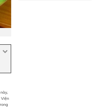
 này,
 Viện
trong