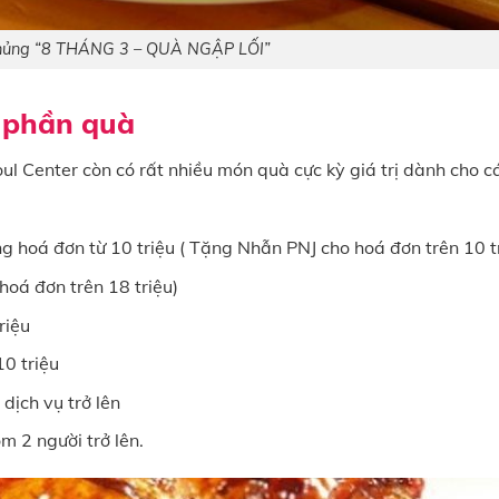
hủng “8 THÁNG 3 – QUÀ NGẬP LỐI”
ị phần quà
l Center còn có rất nhiều món quà cực kỳ giá trị dành cho cá
 hoá đơn từ 10 triệu ( Tặng Nhẫn PNJ cho hoá đơn trên 10 t
oá đơn trên 18 triệu)
riệu
10 triệu
 dịch vụ trở lên
m 2 người trở lên.