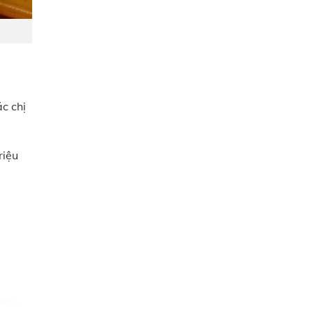
c chị
riệu