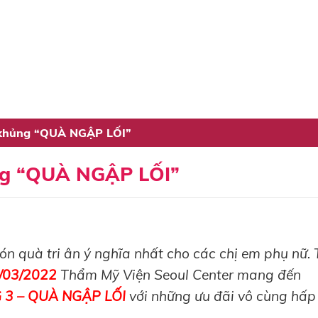
 khủng “QUÀ NGẬP LỐI”
ng “QUÀ NGẬP LỐI”
 quà tri ân ý nghĩa nhất cho các chị em phụ nữ. 
/03/2022
Thẩm Mỹ Viện Seoul Center mang đến
 3 – QUÀ NGẬP LỐI
với những ưu đãi vô cùng hấp