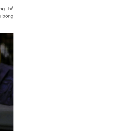
ông thể
g bỏng