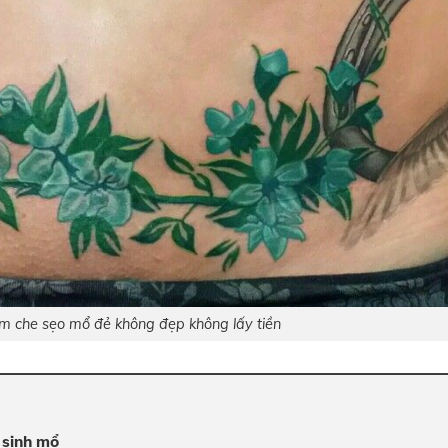
 che sẹo mổ đẻ không đẹp không lấy tiền
 sinh mổ