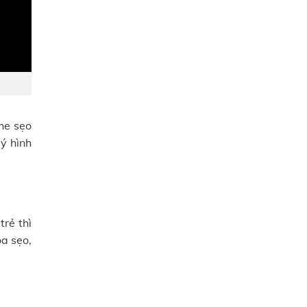
he sẹo
ý hình
trẻ thì
óa sẹo,