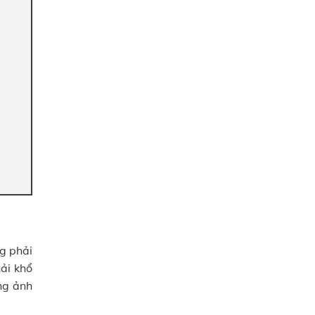
ng phải
ải khổ
ng ảnh