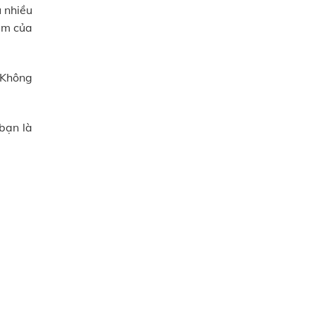
 nhiều
ẩm của
 Không
bạn là