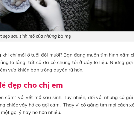
ết sẹo sau sinh mổ của những bà mẹ
g khi chỉ mới ở tuổi đôi mươi? Bạn đang muốn tìm hình xăm c
g lo lắng, tất cả đã có chúng tôi ở đây lo liệu. Những gợi 
ểm vừa khiến bạn trông quyến rũ hơn.
đẻ đẹp cho chị em
 cảm” với vết mổ sau sinh. Tuy nhiên, đối với những cô gái 
ững chiếc váy hở eo gợi cảm. Thay vì cố gắng tìm mọi cách x
một gợi ý hay ho hơn nhiều.