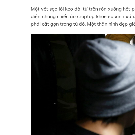
Một vết sẹo lồi kéo dài từ trên rốn xuống hết 
diện những chiếc áo croptop khoe eo xinh xắn
phải cất gọn trong tủ đồ. Một thân hình đẹp giờ