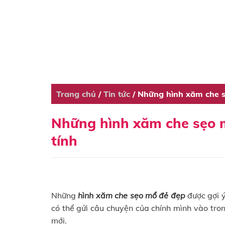
Trang chủ
/
Tin tức
/
Những hình xăm che sẹ
Những hình xăm che sẹo mổ
tính
Những
hình xăm che sẹo mổ đẻ đẹp
được gợi ý
có thể gửi câu chuyện của chính mình vào tro
mới.