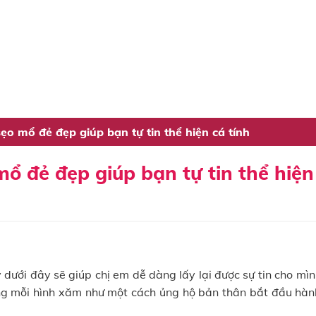
o mổ đẻ đẹp giúp bạn tự tin thể hiện cá tính
 đẻ đẹp giúp bạn tự tin thể hiện
 dưới đây sẽ giúp chị em dễ dàng lấy lại được sự tin cho mì
ng mỗi hình xăm như một cách ủng hộ bản thân bắt đầu hành