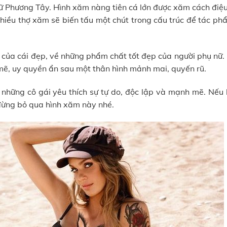
ữ Phương Tây. Hình xăm nàng tiên cá lớn được xăm cách điệu
Nhiều thợ xăm sẽ biến tấu một chút trong cấu trúc để tác ph
 của cái đẹp, về những phẩm chất tốt đẹp của người phụ nữ.
ẽ, uy quyền ẩn sau một thân hình mảnh mai, quyến rũ.
 những cô gái yêu thích sự tự do, độc lập và mạnh mẽ. Nếu 
đừng bỏ qua hình xăm này nhé.