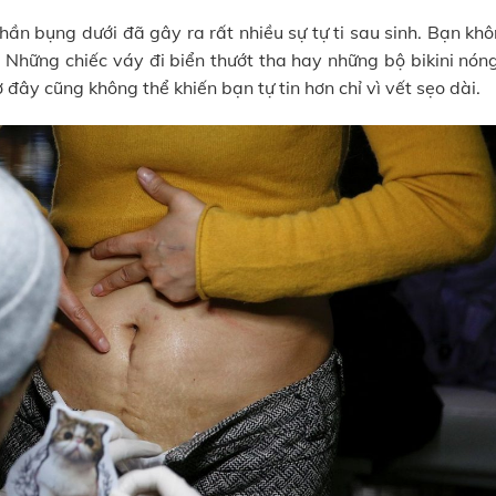
phần bụng dưới đã gây ra rất nhiều sự tự ti sau sinh. Bạn kh
. Những chiếc váy đi biển thướt tha hay những bộ bikini nón
 đây cũng không thể khiến bạn tự tin hơn chỉ vì vết sẹo dài.