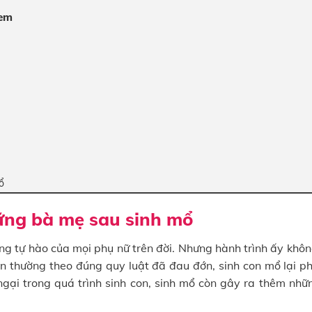
 em
ổ
ững bà mẹ sau sinh mổ
áng tự hào của mọi phụ nữ trên đời. Nhưng hành trình ấy khô
 thường theo đúng quy luật đã đau đớn, sinh con mổ lại ph
ngại trong quá trình sinh con, sinh mổ còn gây ra thêm nhữ